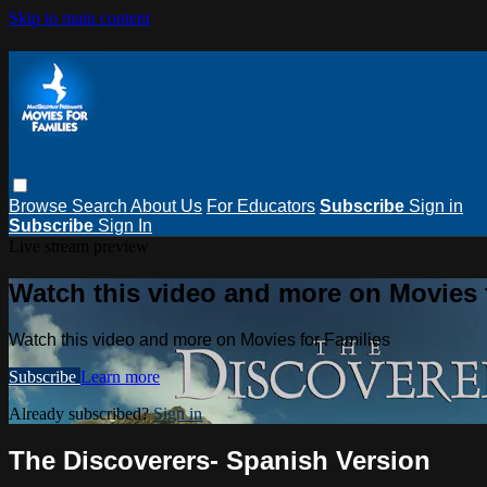
Skip to main content
Browse
Search
About Us
For Educators
Subscribe
Sign in
Subscribe
Sign In
Live stream preview
Watch this video and more on Movies 
Watch this video and more on Movies for Families
Subscribe
Learn more
Already subscribed?
Sign in
The Discoverers- Spanish Version