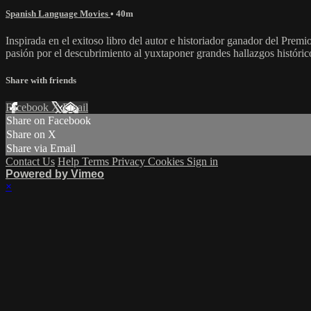
Spanish Language Movies
• 40m
Inspirada en el exitoso libro del autor e historiador ganador del Prem
pasión por el descubrimiento al yuxtaponer grandes hallazgos histórico
Share with friends
Facebook
X
Email
Share on Facebook
Share on X
Share via Email
Contact Us
Help
Terms
Privacy
Cookies
Sign in
Powered by Vimeo
×