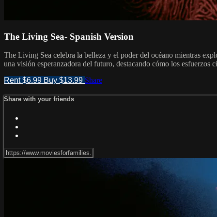
The Living Sea- Spanish Version
The Living Sea celebra la belleza y el poder del océano mientras explo
una visión esperanzadora del futuro, destacando cómo los esfuerzos ci
Rent $6.99
Buy $13.99
Share
Share with your friends